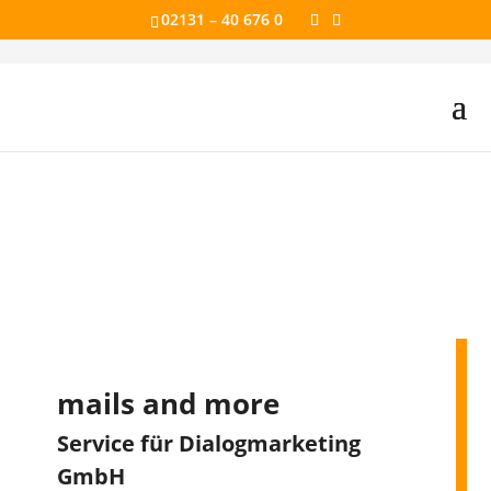
02131 – 40 676 0
Kontakt
Fragen beantworten wir gerne, Anregungen
sind uns immer willkommen
mails and more
Service für Dialogmarketing
GmbH