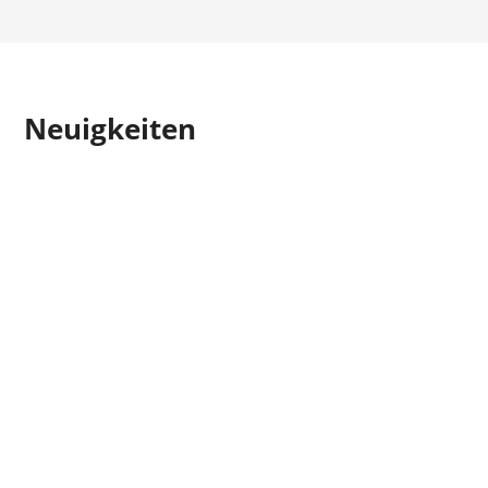
Neuigkeiten
Preisanpassung gültig ab dem 01. Januar 2022.
Dialogpost 2020 Änderungen der Preise,
Mindestmengen und Laufzeiten Zu Beginn des
Jahres 2020 hat die Deutsche Post AG die Preise,
Mindestmengen für Dialogpost und die Zuschläge