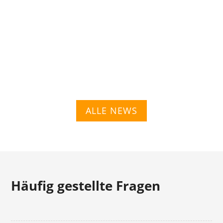
umgestellt. Durch diese Umstellung ergaben sich
einige Neuerungen was die preislichen...
ALLE NEWS
Häufig gestellte Fragen